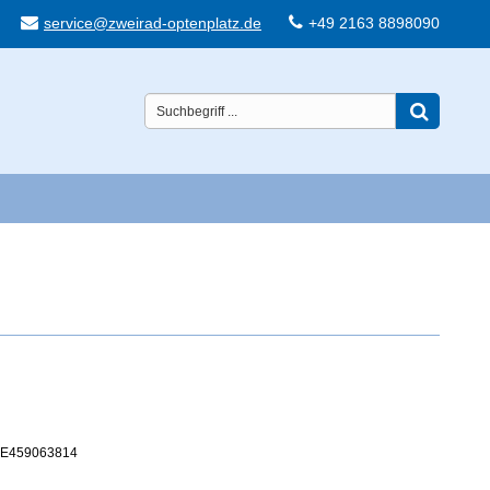
service@zweirad-optenplatz.de
+49 2163 8898090
 DE459063814