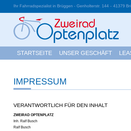
Ihr Fahrradspezialist in Brüggen -
Genholterstr. 144
41379 Br
STARTSEITE
UNSER GESCHÄFT
LEA
IMPRESSUM
VERANTWORTLICH FÜR DEN INHALT
ZWEIRAD OPTENPLATZ
Inh. Ralf Busch
Ralf Busch