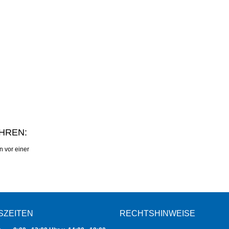
HREN:
n vor einer
SZEITEN
RECHTSHINWEISE