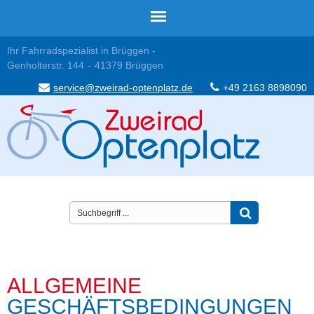
Ihr Fahrradspezialist in Brüggen -
Genholterstr. 144
41379 Brüggen
service@zweirad-optenplatz.de
+49 2163 8898090
ALLGEMEINE
GESCHÄFTSBEDINGUNGEN